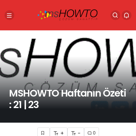
MSHOWTO Haftanın Özeti
: 21 | 23
+
-
0