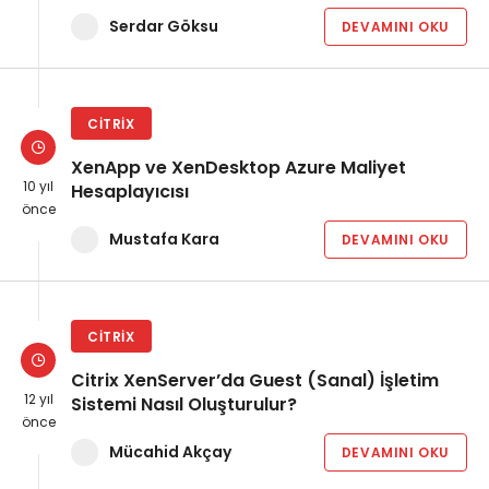
Serdar Göksu
DEVAMINI OKU
CITRIX
XenApp ve XenDesktop Azure Maliyet
10 yıl
Hesaplayıcısı
önce
Mustafa Kara
DEVAMINI OKU
CITRIX
Citrix XenServer’da Guest (Sanal) İşletim
12 yıl
Sistemi Nasıl Oluşturulur?
önce
Mücahid Akçay
DEVAMINI OKU