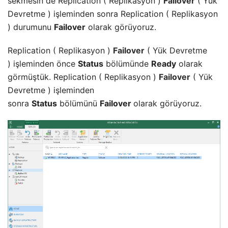
sekmesin de Replication ( Replikasyon )
Failover
( Yük
Devretme ) işleminden sonra Replication ( Replikasyon
) durumunu
Failover
olarak görüyoruz.
Replication ( Replikasyon )
Failover
( Yük Devretme
) işleminden önce
Status
bölümünde
Ready
olarak
görmüştük. Replication ( Replikasyon )
Failover
( Yük
Devretme ) işleminden
sonra
Status
bölümünü
Failover
olarak görüyoruz.