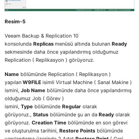
Resim-5
Veeam Backup & Replication 10
konsolunda
Replicas
menüsü altında bulunan
Ready
sekmesinde daha önce yapılandırmış olduğumuz
Replication ( Replikasyon ) görüyoruz.
Name
bölümünde Replication ( Replikasyon )
yapılan
W9FILE
isimli Virtual Machine ( Sanal Makine )
ismini,
Job Name
bölümünde daha önce yapılandırmış
olduğumuz Job ( Görev )
ismini,
Type
bölümünde
Regular
olarak
görüyoruz.,
Status
bölümünde şu an da
Ready
olarak
görüyoruz.
Creation Time
bölümünde en son görevi
ve oluşturulma tarihini,
Restore Points
bölümünde
yapılandırma üzerinde 2 Adet
Restore Point
( Geri