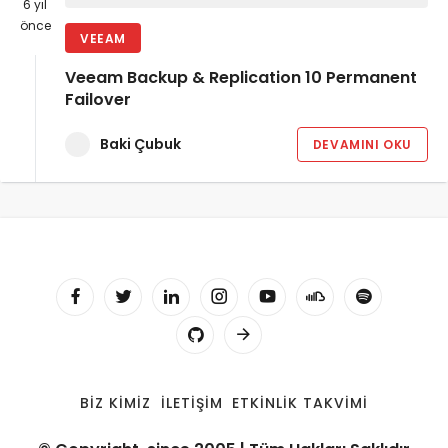
6 yıl
önce
VEEAM
Veeam Backup & Replication 10 Permanent
Failover
Baki Çubuk
DEVAMINI OKU
BIZ KIMIZ
İLETIŞIM
ETKINLIK TAKVIMI