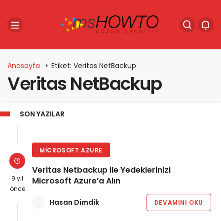
Anasayfa
Etiket: Veritas NetBackup
Veritas NetBackup
SON YAZILAR
MICROSOFT AZURE
Veritas Netbackup ile Yedeklerinizi
9 yıl
Microsoft Azure’a Alın
önce
Hasan Dimdik
DEVAMINI OKU