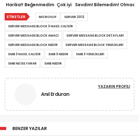
Harika!!
Beğenmedim
Çok iyi
Sevdim!
Bilemedim!
Olmadı!
ETIKETLER
MICROSOF
SERVER 2012
SERVER MESSAGE BLOCK 3 NASIL CALISIR
SERVER MESSAGE BLOCK AMACI
SERVER MESSAGE BLOCK DETAYLARI
SERVER MESSAGE BLOCK NEDIR
SERVER MESSAGE BLOCK YENILIKLERI
SMB 3 NASIL CALISIR
SMB 3 NEDIR
SMB 3 YENILIKLERI
SMB NE ISE YARAR
SMB NEDIR
YAZARIN PROFILI
Anıl Erduran
BENZER YAZILAR