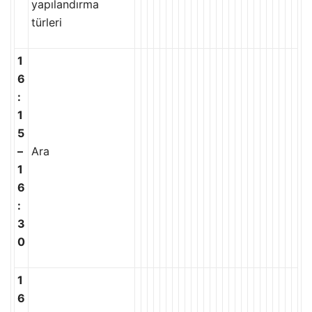
yapılandırma
türleri
1
6
:
1
5
–
Ara
1
6
:
3
0
1
6