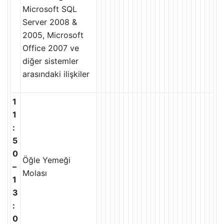
Microsoft SQL
Server 2008 &
2005, Microsoft
Office 2007 ve
diğer sistemler
arasındaki ilişkiler
1
1
:
5
0
Öğle Yemeği
–
Molası
1
3
:
0