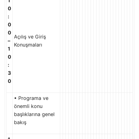
1
0
:
0
0
Açılış ve Giriş
–
Konuşmaları
1
0
:
3
0
• Programa ve
önemli konu
başlıklarına genel
bakış