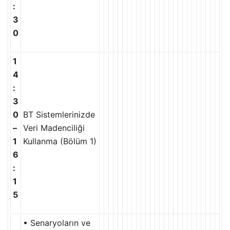
:
3
0
1
4
:
3
0
BT Sistemlerinizde
–
Veri Madenciliği
1
Kullanma (Bölüm 1)
6
:
1
5
• Senaryoların ve