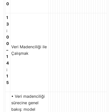
0
1
3
:
0
0
Veri Madenciliği ile
–
Çalışmak
1
4
:
1
5
• Veri madenciliği
sürecine genel
bakış: model