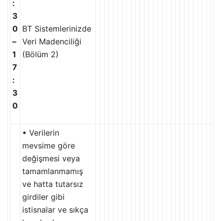
:
3
0
BT Sistemlerinizde
–
Veri Madenciliği
1
(Bölüm 2)
7
:
3
0
• Verilerin
mevsime göre
değişmesi veya
tamamlanmamış
ve hatta tutarsız
girdiler gibi
istisnalar ve sıkça