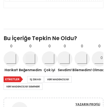
Bu İçeriğe Tepkin Ne Oldu?
0
0
0
0
0
0
Harika!!
Beğenmedim
Çok iyi
Sevdim!
Bilemedim!
Olmadı!
ETIKETLER
IŞ ZEKASI
VERI MADENCILIGI
VERI MADENCILIGI SEMINERI
YAZARIN PROFILI