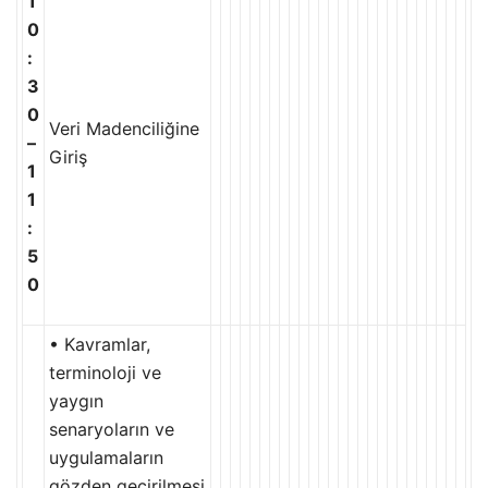
1
0
:
3
0
Veri Madenciliğine
–
Giriş
1
1
:
5
0
• Kavramlar,
terminoloji ve
yaygın
senaryoların ve
uygulamaların
gözden geçirilmesi