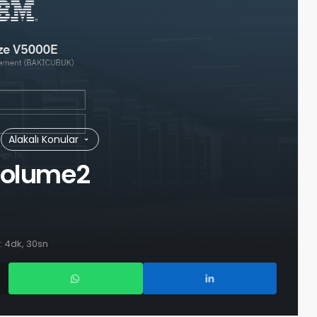
Alakalı Konular
Volume2
 4dk, 30sn