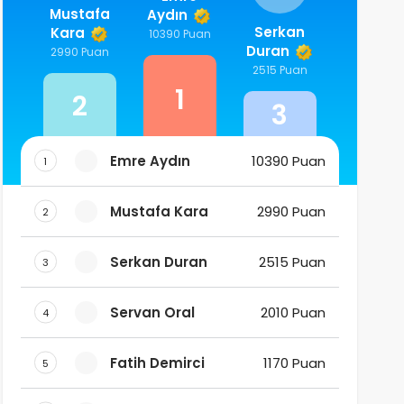
Mustafa
Aydın
Serkan
Kara
10390 Puan
Duran
2990 Puan
2515 Puan
1
2
3
Emre Aydın
10390 Puan
1
Mustafa Kara
2990 Puan
2
Serkan Duran
2515 Puan
3
Servan Oral
2010 Puan
4
Fatih Demirci
1170 Puan
5