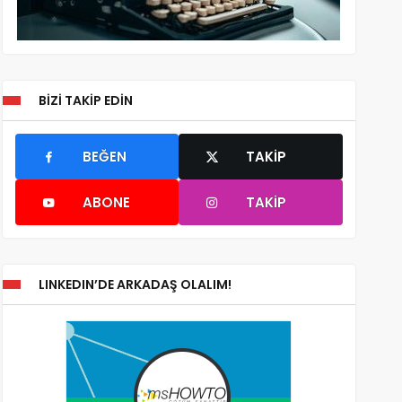
BIZI TAKIP EDIN
BEĞEN
TAKIP
ABONE
TAKIP
LINKEDIN’DE ARKADAŞ OLALIM!