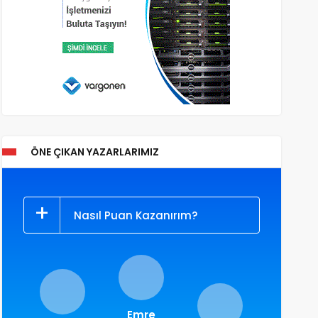
ÖNE ÇIKAN YAZARLARIMIZ
Nasıl Puan Kazanırım?
Emre