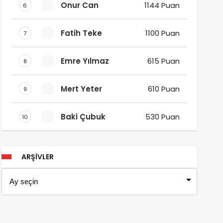
Onur Can
1144 Puan
6
Fatih Teke
1100 Puan
7
Emre Yılmaz
615 Puan
8
Mert Yeter
610 Puan
9
Baki Çubuk
530 Puan
10
ARŞIVLER