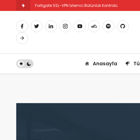
Fortigate SSL-VPN İstemci Bütünlük Kontrolü
Fortigate PBR Nedir ve Nasıl Yapılandırılır
Anasayfa
Tü