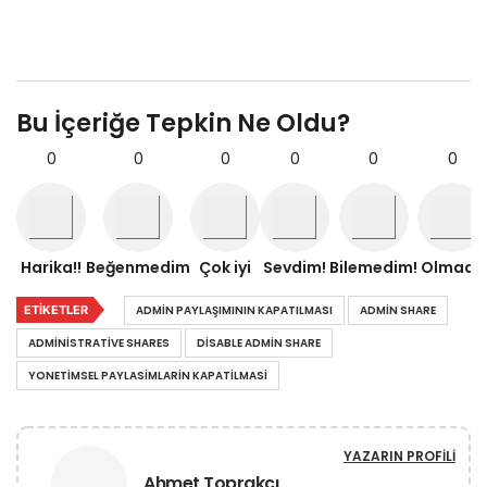
Bu İçeriğe Tepkin Ne Oldu?
0
0
0
0
0
0
Harika!!
Beğenmedim
Çok iyi
Sevdim!
Bilemedim!
Olmadı!
ETIKETLER
ADMIN PAYLAŞIMININ KAPATILMASI
ADMIN SHARE
ADMINISTRATIVE SHARES
DISABLE ADMIN SHARE
YONETIMSEL PAYLASIMLARIN KAPATILMASI
YAZARIN PROFILI
Ahmet Toprakçı