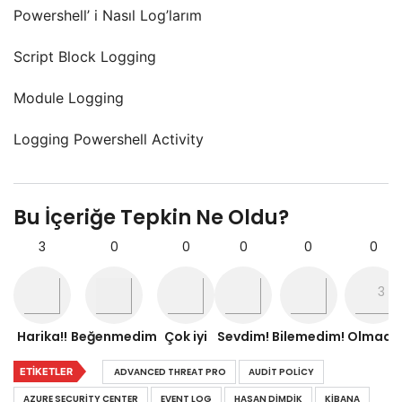
Powershell’ i Nasıl Log’larım
Script Block Logging
Module Logging
Logging Powershell Activity
Bu İçeriğe Tepkin Ne Oldu?
3
0
0
0
0
0
Harika!!
Beğenmedim
Çok iyi
Sevdim!
Bilemedim!
Olmadı!
ETIKETLER
ADVANCED THREAT PRO
AUDIT POLICY
AZURE SECURITY CENTER
EVENT LOG
HASAN DIMDIK
KIBANA