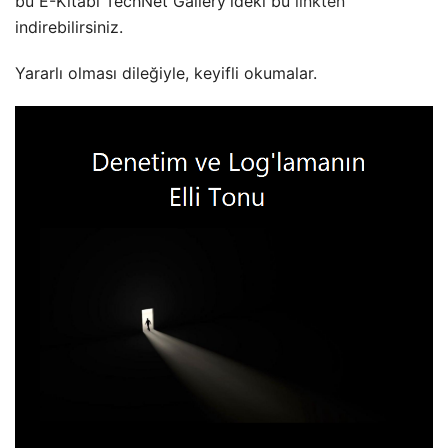
bu E-Kitabı TechNet Gallery’ideki bu
linkten
indirebilirsiniz.
Yararlı olması dileğiyle, keyifli okumalar.