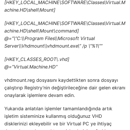
[HKEY_LOCAL_MACHINE\SOFTWARE\Classes\Virtual.M
achine.HD\shell\Mount]
[HKEY_LOCAL_MACHINE\SOFTWARE\Classes\Virtual.M
achine.HD\shell\Mount\command]
@=”\”C:\\Program Files\\Microsoft Virtual
Server\\Vhdmount\\vhdmount.exe\” /p \”%1\””
[HKEY_CLASSES_ROOT\.vhd]
@=”Virtual.Machine.HD”
vhdmount.reg dosyasını kaydettikten sonra dosyayı
çalıştırıp Registry’nin değiştirileceğine dair gelen ekranı
onaylarak işlemlere devam edin.
Yukarıda anlatılan işlemler tamamlandığında artık
işletim sisteminize kullanmış olduğunuz VHD
disklerinizi ekleyebilir ve bir Virtual PC ye ihtiyaç