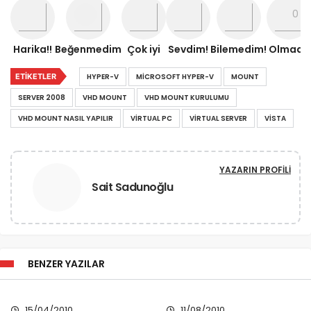
Harika!!
Beğenmedim
Çok iyi
Sevdim!
Bilemedim!
Olmadı!
ETIKETLER
HYPER-V
MICROSOFT HYPER-V
MOUNT
SERVER 2008
VHD MOUNT
VHD MOUNT KURULUMU
VHD MOUNT NASIL YAPILIR
VIRTUAL PC
VIRTUAL SERVER
VISTA
YAZARIN PROFILI
Sait Sadunoğlu
BENZER YAZILAR
15/04/2010
11/08/2010