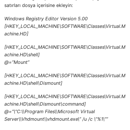
satırları dosya içerisine ekleyin:
Windows Registry Editor Version 5.00
[HKEY_LOCAL_MACHINE\SOFTWARE\Classes\Virtual.M
achine.HD]
[HKEY_LOCAL_MACHINE\SOFTWARE\Classes\Virtual.M
achine.HD\shell]
@=”Mount”
[HKEY_LOCAL_MACHINE\SOFTWARE\Classes\Virtual.M
achine.HD\shell\Dismount]
[HKEY_LOCAL_MACHINE\SOFTWARE\Classes\Virtual.M
achine.HD\shell\Dismount\command]
@=”\”C:\\Program Files\\Microsoft Virtual
Server\\Vhdmount\\vhdmount.exe\” /u /c \”%1\””