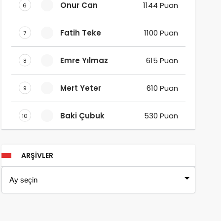
Onur Can
1144 Puan
6
Fatih Teke
1100 Puan
7
Emre Yılmaz
615 Puan
8
Mert Yeter
610 Puan
9
Baki Çubuk
530 Puan
10
ARŞIVLER