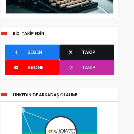
BIZI TAKIP EDIN
BEĞEN
TAKIP
ABONE
TAKIP
LINKEDIN’DE ARKADAŞ OLALIM!