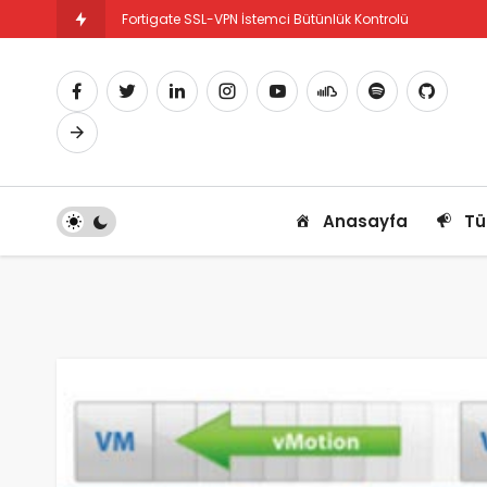
Fortigate SSL-VPN İstemci Bütünlük Kontrolü
Fortigate PBR Nedir ve Nasıl Yapılandırılır
Anasayfa
Tü