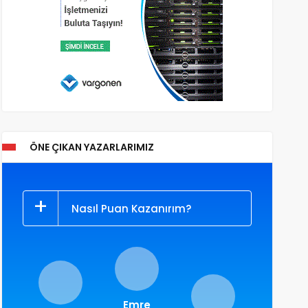
ÖNE ÇIKAN YAZARLARIMIZ
Nasıl Puan Kazanırım?
Emre