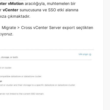
ter vMotion
aracılığıyla, muhtemelen bir
ir
vCenter
sunucusuna ve SSO etki alanına
ımıza çıkmaktadır.
 Migrate > Cross vCenter Server export seçtikten
ıyoruz.