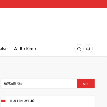
zla
Biz Kimiz
BÜLTEN ÜYELIĞI