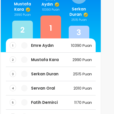
Mustafa
Aydın
Serkan
Kara
10390 Puan
Duran
2990 Puan
2515 Puan
1
2
3
Emre Aydın
10390 Puan
1
Mustafa Kara
2990 Puan
2
Serkan Duran
2515 Puan
3
Servan Oral
2010 Puan
4
Fatih Demirci
1170 Puan
5