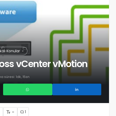
kalı Konular
ross vCenter vMotion
 süresi: 1dk, 15sn
+
-
1