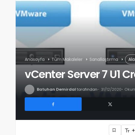
Anasayfa
Tüm Makaleler
Sanallaştırma
Ala
vCenter Server 7 U1 C
Batuhan Demirdal
tarafından
31/12/2020
Okuma