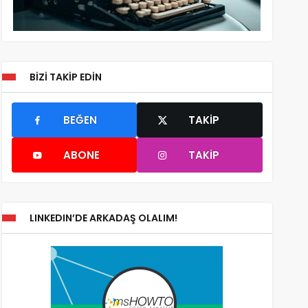
BIZI TAKIP EDIN
BEĞEN
TAKIP
ABONE
TAKIP
LINKEDIN’DE ARKADAŞ OLALIM!