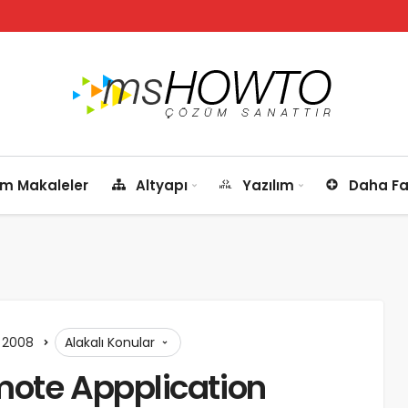
m Makaleler
Altyapı
Yazılım
Daha Fa
 2008
Alakalı Konular
mote Appplication