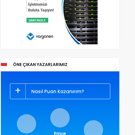
ÖNE ÇIKAN YAZARLARIMIZ
Nasıl Puan Kazanırım?
Emre