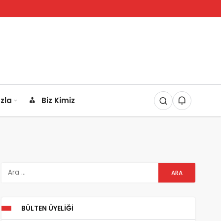
zla
Biz Kimiz
BÜLTEN ÜYELIĞI