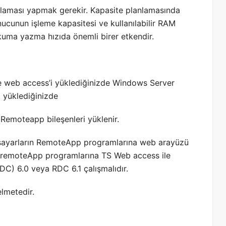
anlaması yapmak gerekir. Kapasite planlamasında
cunun işleme kapasitesi ve kullanılabilir RAM
kuma yazma hızıda önemli birer etkendir.
e web access’i yüklediğinizde Windows Server
 yüklediğinizde
Remoteapp bileşenleri yüklenir.
gisayarların RemoteApp programlarına web arayüzü
 TS remoteApp programlarına TS Web access ile
C) 6.0 veya RDC 6.1 çalışmalıdır.
elmetedir.