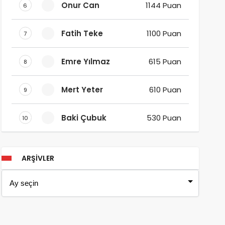
Onur Can
1144 Puan
6
Fatih Teke
1100 Puan
7
Emre Yılmaz
615 Puan
8
Mert Yeter
610 Puan
9
Baki Çubuk
530 Puan
10
ARŞIVLER