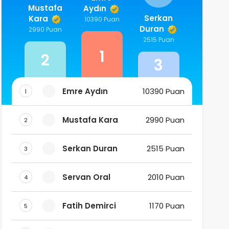
Mustafa
Aydın
Serkan
Kara
10390 Puan
Duran
2990 Puan
2515 Puan
1
2
3
Emre Aydın
10390 Puan
1
Mustafa Kara
2990 Puan
2
Serkan Duran
2515 Puan
3
Servan Oral
2010 Puan
4
Fatih Demirci
1170 Puan
5