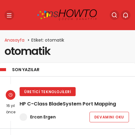
Anasayfa
Etiket: otomatik
otomatik
SON YAZILAR
ÜRETICI TEKNOLOJILERI
HP C-Class BladeSystem Port Mapping
16 yıl
önce
Ercan Ergen
DEVAMINI OKU