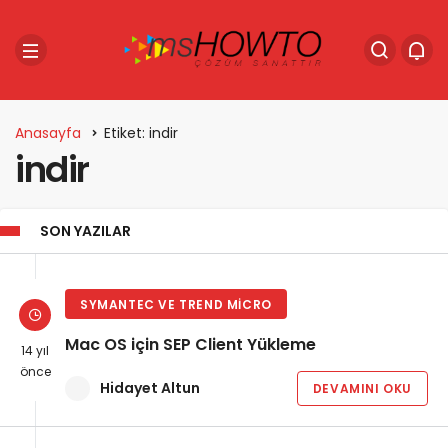
Anasayfa
Etiket: indir
indir
SON YAZILAR
SYMANTEC VE TREND MICRO
Mac OS için SEP Client Yükleme
14 yıl
önce
Hidayet Altun
DEVAMINI OKU