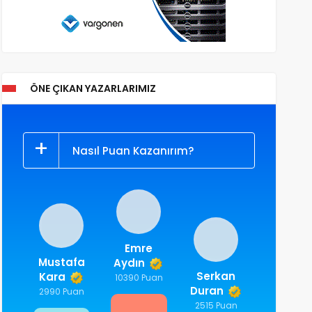
ÖNE ÇIKAN YAZARLARIMIZ
Nasıl Puan Kazanırım?
Emre
Mustafa
Aydın
Serkan
Kara
10390 Puan
Duran
2990 Puan
2515 Puan