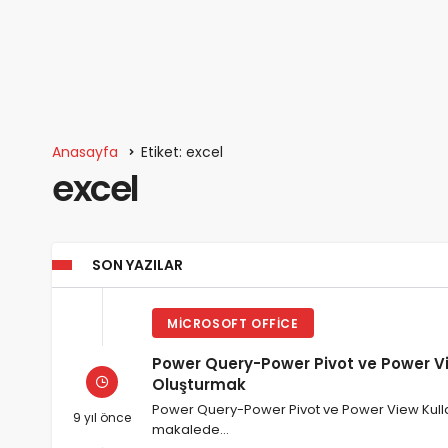
Anasayfa
Etiket: excel
excel
SON YAZILAR
MICROSOFT OFFICE
Power Query-Power Pivot ve Power Vie
Oluşturmak
Power Query-Power Pivot ve Power View Kullan
9 yıl önce
makalede…