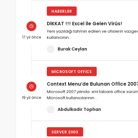
HABERLER
DİKKAT !!! Excel ile Gelen Virüs!
Yeni yazıldığı tahmin edilen ve ofislerin vazg
17 yıl önce
kullanıcının…
Burak Ceylan
MICROSOFT OFFICE
Context Menu’de Bulunan Office 2007
Microsoft 2007 yılında .xml tabanlı office sürü
19 yıl önce
Microsoft kullanıcılarının…
Abdulkadir Tophan
SERVER 2003