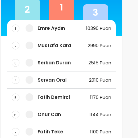
1
2
3
Emre Aydın
10390 Puan
1
Mustafa Kara
2990 Puan
2
Serkan Duran
2515 Puan
3
Servan Oral
2010 Puan
4
Fatih Demirci
1170 Puan
5
Onur Can
1144 Puan
6
Fatih Teke
1100 Puan
7