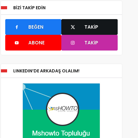
BIZI TAKIP EDIN
BEĞEN
TAKIP
ABONE
TAKIP
LINKEDIN’DE ARKADAŞ OLALIM!