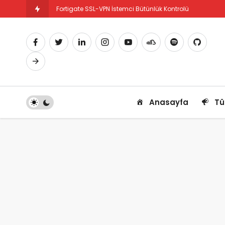
Fortigate SSL-VPN İstemci Bütünlük Kontrolü
Fortigate PBR Nedir ve Nasıl Yapılandırılır
Anasayfa
Tü