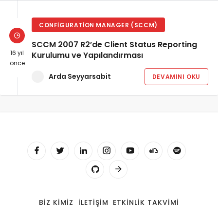
CONFIGURATION MANAGER (SCCM)
SCCM 2007 R2’de Client Status Reporting
16 yıl
Kurulumu ve Yapılandırması
önce
Arda Seyyarsabit
DEVAMINI OKU
BIZ KIMIZ
İLETIŞIM
ETKINLIK TAKVIMI