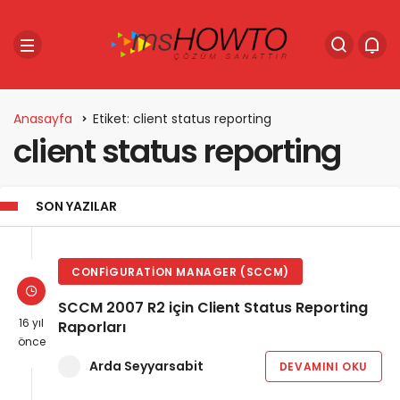
Anasayfa
Etiket: client status reporting
client status reporting
SON YAZILAR
CONFIGURATION MANAGER (SCCM)
SCCM 2007 R2 için Client Status Reporting
16 yıl
Raporları
önce
Arda Seyyarsabit
DEVAMINI OKU