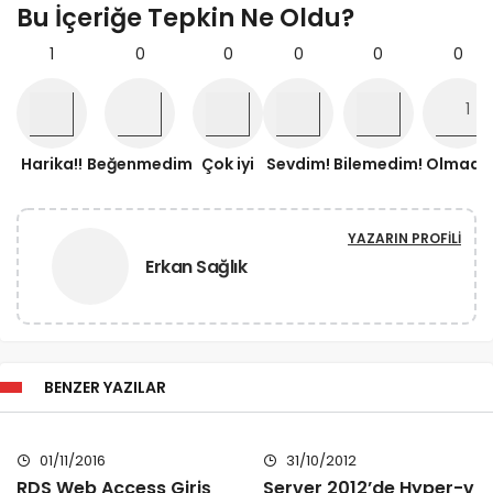
Bu İçeriğe Tepkin Ne Oldu?
1
0
0
0
0
0
Harika!!
Beğenmedim
Çok iyi
Sevdim!
Bilemedim!
Olmadı!
YAZARIN PROFILI
Erkan Sağlık
BENZER YAZILAR
01/11/2016
31/10/2012
RDS Web Access Giriş
Server 2012’de Hyper-v