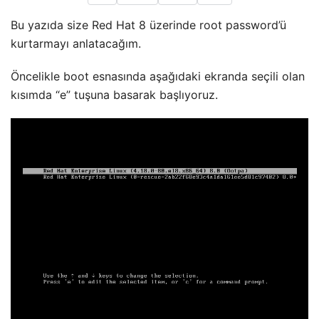
Bu yazıda size Red Hat 8 üzerinde root password’ü
kurtarmayı anlatacağım.
Öncelikle boot esnasında aşağıdaki ekranda seçili olan
kısımda “e” tuşuna basarak başlıyoruz.