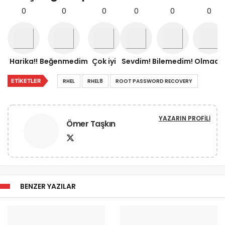
0
0
0
0
0
0
Harika!!
Beğenmedim
Çok iyi
Sevdim!
Bilemedim!
Olmadı!
ETIKETLER
RHEL
RHEL8
ROOT PASSWORD RECOVERY
YAZARIN PROFILI
Ömer Taşkın
BENZER YAZILAR