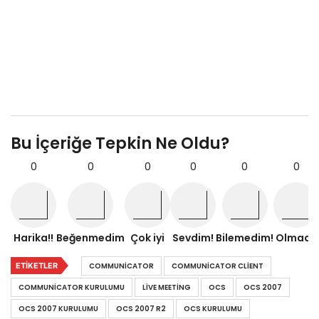
Bu İçeriğe Tepkin Ne Oldu?
0
0
0
0
0
0
Harika!!
Beğenmedim
Çok iyi
Sevdim!
Bilemedim!
Olmadı!
ETIKETLER
COMMUNICATOR
COMMUNICATOR CLIENT
COMMUNICATOR KURULUMU
LIVE MEETING
OCS
OCS 2007
OCS 2007 KURULUMU
OCS 2007 R2
OCS KURULUMU