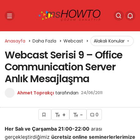
Anasayfa
Daha Fazla
Webcast
Alakalı Konular
Webcast Serisi 9 – Office
Communication Server
Anlık Mesajlaşma
Ahmet Toprakçı
tarafından
24/06/2011
+
-
0
Her Salı ve Çarşamba 21:00-22:00
arası
gerçekleştirdiğimiz
ücretsiz online seminerlerlerimize