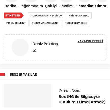
Harika!!
Beğenmedim
Çok iyi
Sevdim!
Bilemedim!
Olmadı!
ETIKETLER
ACROPOLIS HYPERVISOR
PRISM CENTRAL
PRISM ELEMENT
PRISM MANAGEMENT
PRISM SERVISLERI
YAZARIN PROFILI
Deniz Pekdaş
BENZER YAZILAR
14/12/2015
BootNG ile Bilgisayar
Kurulumu (İmaj Atmak)