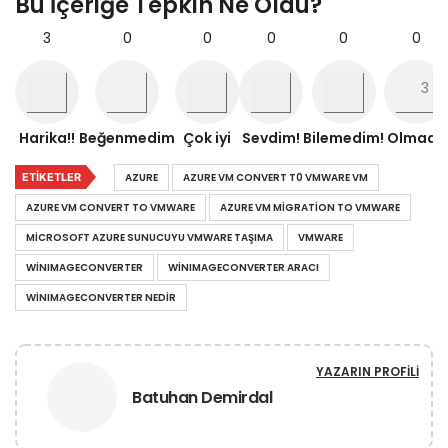
Bu İçeriğe Tepkin Ne Oldu?
3
0
0
0
0
0
Harika!!
Beğenmedim
Çok iyi
Sevdim!
Bilemedim!
Olmadı!
ETIKETLER
AZURE
AZURE VM CONVERT T0 VMWARE VM
AZURE VM CONVERT TO VMWARE
AZURE VM MIGRATION TO VMWARE
MICROSOFT AZURE SUNUCUYU VMWARE TAŞIMA
VMWARE
WINIMAGECONVERTER
WINIMAGECONVERTER ARACI
WINIMAGECONVERTER NEDIR
YAZARIN PROFILI
Batuhan Demirdal