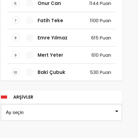
Onur Can
1144 Puan
6
Fatih Teke
1100 Puan
7
Emre Yılmaz
615 Puan
8
Mert Yeter
610 Puan
9
Baki Çubuk
530 Puan
10
ARŞIVLER