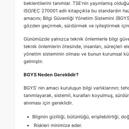
beklentilerini tanımlar. TSE’nin yayınlamış olduğu
ISO/IEC 270001 adlı kitapçıkta bu standardın haz
amacını; Bilgi Güvenliği Yönetim Sistemini (BGYS
gözden geçirmek, sürdürmek ve iyileştirmek için 
Günümüzde yalnızca teknik önlemlerle bilgi güv
teknik önlemlerin ötesinde, insanları, süreçleri e
yönetim sisteminin olması ve bunun kurumsal kül
gelmiştir.
BGYS Neden Gereklidir?
BGYS’ nin amacı kuruluşun bilgi varlıklarının; tehd
tanımlayarak, sistemli, kuralları koyulmuş, sürdü
alınması için gereklidir.
Bilginin gizliliği, bütünlüğü, erişilebilirliği, d
Riskleri minimize eder.