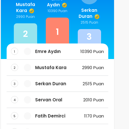
Mustafa
Aydın
Serkan
Kara
10390 Puan
Duran
2990 Puan
2515 Puan
1
2
3
Emre Aydın
10390 Puan
1
Mustafa Kara
2990 Puan
2
Serkan Duran
2515 Puan
3
Servan Oral
2010 Puan
4
Fatih Demirci
1170 Puan
5