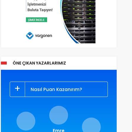
ÖNE ÇIKAN YAZARLARIMIZ
Nasıl Puan Kazanırım?
Emre