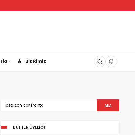
zla
Biz Kimiz
BÜLTEN ÜYELIĞI