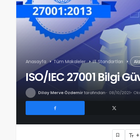
Anasayfa
Tüm Makaleler
IT Standartları
Al
ISO/IEC 27001 Bilgi Gü
Dilay Merve Özdemir
tarafından
08/10/2021
Oku
+