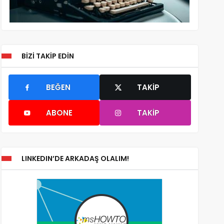
BIZI TAKIP EDIN
BEĞEN
TAKIP
ABONE
TAKIP
LINKEDIN’DE ARKADAŞ OLALIM!