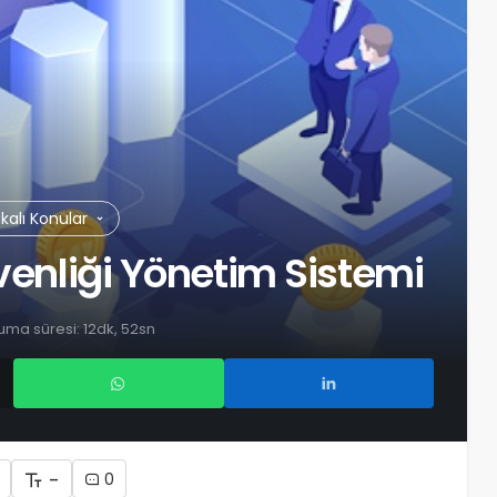
akalı Konular
venliği Yönetim Sistemi
ma süresi: 12dk, 52sn
-
0