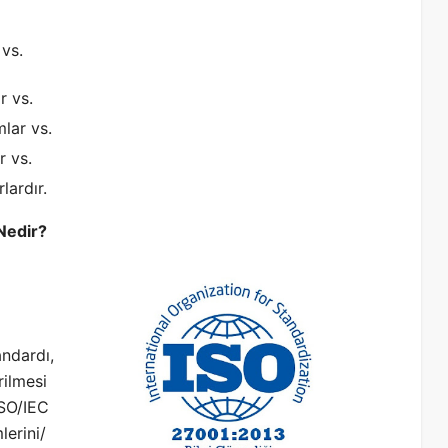
 vs.
r vs.
mlar vs.
r vs.
lardır.
Nedir?
andardı,
rilmesi
ISO/IEC
lerini/