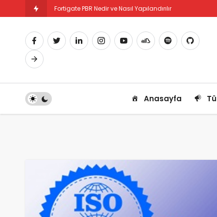
Fortigate PBR Nedir ve Nasıl Yapılandırılır
Fortigate SSL-VPN İstemci Bütünlük Kontrolü
Anasayfa
Tü