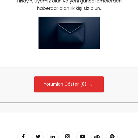
Tıklayın, üyemiz olun ve yeni güncellemelerden
haberdar olan ilk kişi siz olun.
Yorumları Göster (0)