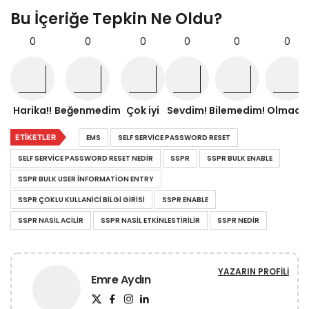
Bu İçeriğe Tepkin Ne Oldu?
0
0
0
0
0
0
Harika!!
Beğenmedim
Çok iyi
Sevdim!
Bilemedim!
Olmadı!
ETIKETLER
EMS
SELF SERVICE PASSWORD RESET
SELF SERVICE PASSWORD RESET NEDIR
SSPR
SSPR BULK ENABLE
SSPR BULK USER INFORMATION ENTRY
SSPR ÇOKLU KULLANICI BILGI GIRISI
SSPR ENABLE
SSPR NASIL ACILIR
SSPR NASIL ETKINLESTIRILIR
SSPR NEDIR
YAZARIN PROFILI
Emre Aydın