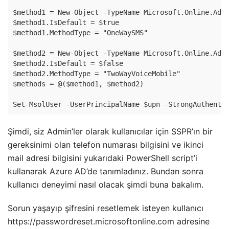
$method1 = New-Object -TypeName Microsoft.Online.Admi
$method1.IsDefault = $true

$method1.MethodType = "OneWaySMS"

$method2 = New-Object -TypeName Microsoft.Online.Admi
$method2.IsDefault = $false

$method2.MethodType = "TwoWayVoiceMobile"

$methods = @($method1, $method2)

Şimdi, siz Admin’ler olarak kullanıcılar için SSPR’ın bir
gereksinimi olan telefon numarası bilgisini ve ikinci
mail adresi bilgisini yukarıdaki PowerShell script’i
kullanarak Azure AD’de tanımladınız. Bundan sonra
kullanıcı deneyimi nasıl olacak şimdi buna bakalım.
Sorun yaşayıp şifresini resetlemek isteyen kullanıcı
https://passwordreset.microsoftonline.com
adresine