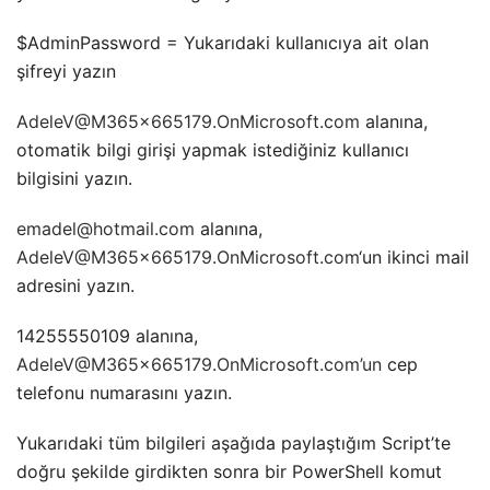
$AdminPassword = Yukarıdaki kullanıcıya ait olan
şifreyi yazın
AdeleV@M365x665179.OnMicrosoft.com
alanına,
otomatik bilgi girişi yapmak istediğiniz kullanıcı
bilgisini yazın.
emadel@hotmail.com
alanına,
AdeleV@M365x665179.OnMicrosoft.com
‘un ikinci mail
adresini yazın.
14255550109 alanına,
AdeleV@M365x665179.OnMicrosoft.com’un
cep
telefonu numarasını yazın.
Yukarıdaki tüm bilgileri aşağıda paylaştığım Script’te
doğru şekilde girdikten sonra bir PowerShell komut