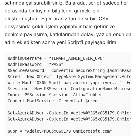
satırında çalıştırabilirsiniz. Bu arada, script sadece her
defasında bir kişinin bilgilerini girmek için
oluşturmuştum. Eğer aranızdan birisi bir .CSV
dosyasında çoklu işlem yapılabilir hale getirir ve
benimle paylaşırsa, katkılarından dolayı yazıda onun da
adını ekledikten sonra yeni Script’i paylaşabilirim.
$AdminUsername = "TENANT_ADMIN_USER_UPN"

$AdminPassword = "PASS”

$SecurePassword = ConvertTo-SecureString $AdminPasswo
$cred = New-Object -TypeName System.Management.Automa
Write-Host "O365 Shell baglantisi yapiliyor..." -Fore
$session = New-PSSession -ConfigurationName Microsoft
Import-PSSession $session -AllowClobber

Connect-MsolService -Credential $cred 

Set-AzureADUser -ObjectId AdeleV@M365x665179.OnMicros
Get-AzureADUser -ObjectId AdeleV@M365x665179.OnMicros
$upn = "AdeleV@M365x665179.OnMicrosoft.com"
