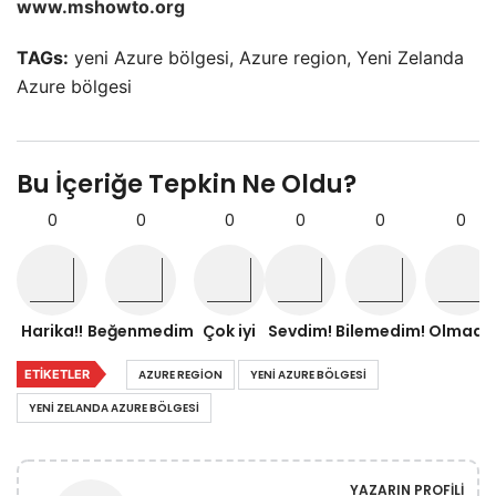
www.mshowto.org
TAGs:
yeni Azure bölgesi, Azure region, Yeni Zelanda
Azure bölgesi
Bu İçeriğe Tepkin Ne Oldu?
0
0
0
0
0
0
Harika!!
Beğenmedim
Çok iyi
Sevdim!
Bilemedim!
Olmadı!
ETIKETLER
AZURE REGION
YENI AZURE BÖLGESI
YENI ZELANDA AZURE BÖLGESI
YAZARIN PROFILI