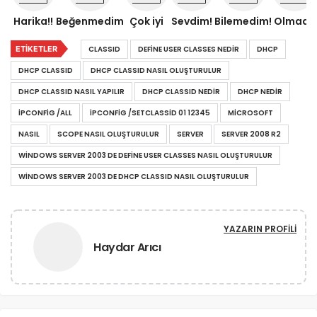
Harika!!
Beğenmedim
Çok iyi
Sevdim!
Bilemedim!
Olmadı!
ETIKETLER
CLASSID
DEFINE USER CLASSES NEDIR
DHCP
DHCP CLASSID
DHCP CLASSID NASIL OLUŞTURULUR
DHCP CLASSID NASIL YAPILIR
DHCP CLASSID NEDIR
DHCP NEDIR
IPCONFIG /ALL
IPCONFIG /SETCLASSID 01 12345
MICROSOFT
NASIL
SCOPE NASIL OLUŞTURULUR
SERVER
SERVER 2008 R2
WINDOWS SERVER 2003 DE DEFINE USER CLASSES NASIL OLUŞTURULUR
WINDOWS SERVER 2003 DE DHCP CLASSID NASIL OLUŞTURULUR
YAZARIN PROFILI
Haydar Arıcı