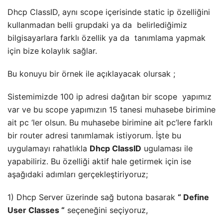
Dhcp ClassID, aynı scope içerisinde static ip özelliğini
kullanmadan belli grupdaki ya da belirlediğimiz
bilgisayarlara farklı özellik ya da tanımlama yapmak
için bize kolaylık sağlar.
Bu konuyu bir örnek ile açıklayacak olursak ;
Sistemimizde 100 ip adresi dağıtan bir scope yapımız
var ve bu scope yapımızın 15 tanesi muhasebe birimine
ait pc ‘ler olsun. Bu muhasebe birimine ait pc’lere farklı
bir router adresi tanımlamak istiyorum. İşte bu
uygulamayı rahatlıkla
Dhcp ClassID
ugulaması ile
yapabiliriz. Bu özelliği aktif hale getirmek için ise
aşağıdaki adımları gerçekleştiriyoruz;
1) Dhcp Server üzerinde sağ butona basarak
“ Define
User Classes “
seçeneğini seçiyoruz,