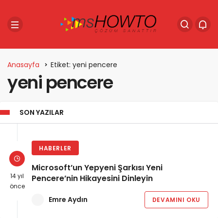
Anasayfa
Etiket: yeni pencere
yeni pencere
SON YAZILAR
HABERLER
Microsoft’un Yepyeni Şarkısı Yeni
14 yıl
Pencere’nin Hikayesini Dinleyin
önce
Emre Aydın
DEVAMINI OKU