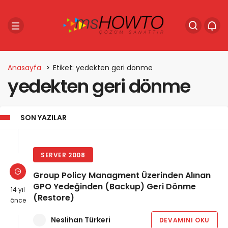
Anasayfa
Etiket: yedekten geri dönme
yedekten geri dönme
SON YAZILAR
SERVER 2008
Group Policy Managment Üzerinden Alınan
GPO Yedeğinden (Backup) Geri Dönme
14 yıl
(Restore)
önce
Neslihan Türkeri
DEVAMINI OKU