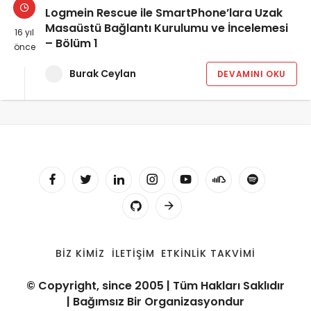
Logmein Rescue ile SmartPhone’lara Uzak
Masaüstü Bağlantı Kurulumu ve İncelemesi
16 yıl
– Bölüm 1
önce
Burak Ceylan
DEVAMINI OKU
BIZ KIMIZ
İLETIŞIM
ETKINLIK TAKVIMI
© Copyright, since 2005 | Tüm Hakları Saklıdır
| Bağımsız Bir Organizasyondur