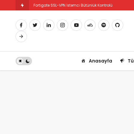
Fortigate SSL-VPN İstemci Bütünlük Kontrolü
Fortigate PBR Nedir ve Nasıl Yapılandırılır
Anasayfa
Tü