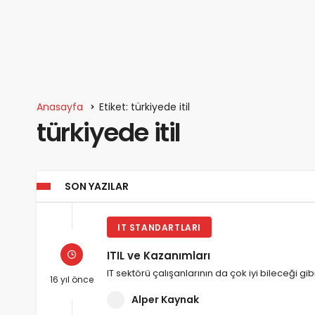
Anasayfa
Etiket: türkiyede itil
türkiyede itil
SON YAZILAR
IT STANDARTLARI
ITIL ve Kazanımları
IT sektörü çalışanlarının da çok iyi bileceği g
16 yıl önce
Alper Kaynak