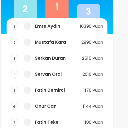
1
2
3
Emre Aydın
10390 Puan
1
Mustafa Kara
2990 Puan
2
Serkan Duran
2515 Puan
3
Servan Oral
2010 Puan
4
Fatih Demirci
1170 Puan
5
Onur Can
1144 Puan
6
Fatih Teke
1100 Puan
7