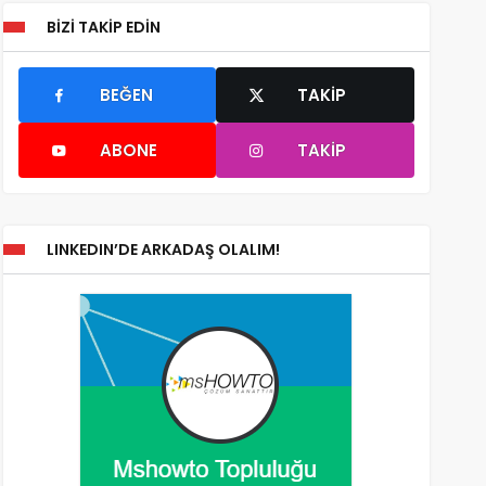
BIZI TAKIP EDIN
BEĞEN
TAKIP
ABONE
TAKIP
LINKEDIN’DE ARKADAŞ OLALIM!