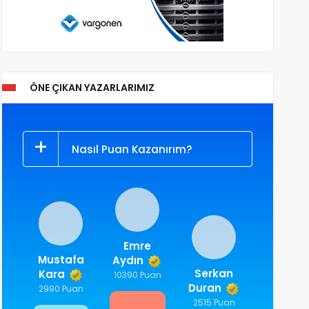
ÖNE ÇIKAN YAZARLARIMIZ
Nasıl Puan Kazanırım?
Emre
Mustafa
Aydın
Serkan
Kara
10390 Puan
Duran
2990 Puan
2515 Puan