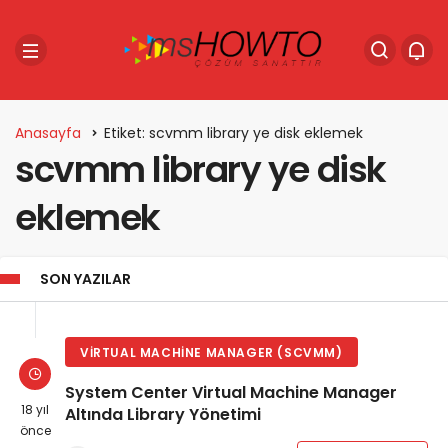
Anasayfa
Etiket: scvmm library ye disk eklemek
scvmm library ye disk
eklemek
SON YAZILAR
VIRTUAL MACHINE MANAGER (SCVMM)
System Center Virtual Machine Manager
18 yıl
Altında Library Yönetimi
önce