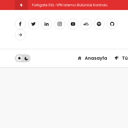
Fortigate SSL-VPN İstemci Bütünlük Kontrolü
Fortigate PBR Nedir ve Nasıl Yapılandırılır
Anasayfa
Tü