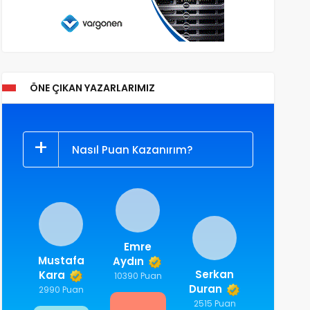
ÖNE ÇIKAN YAZARLARIMIZ
Nasıl Puan Kazanırım?
Emre
Mustafa
Aydın
Serkan
Kara
10390 Puan
Duran
2990 Puan
2515 Puan