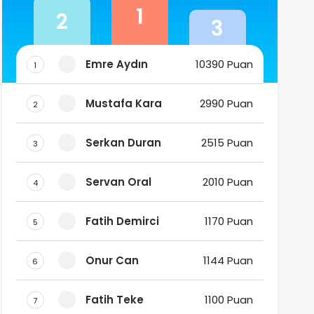
1
2
3
Emre Aydın
10390 Puan
1
Mustafa Kara
2990 Puan
2
Serkan Duran
2515 Puan
3
Servan Oral
2010 Puan
4
Fatih Demirci
1170 Puan
5
Onur Can
1144 Puan
6
Fatih Teke
1100 Puan
7