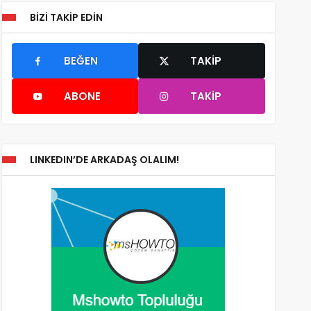
BIZI TAKIP EDIN
BEĞEN
TAKIP
ABONE
TAKIP
LINKEDIN’DE ARKADAŞ OLALIM!