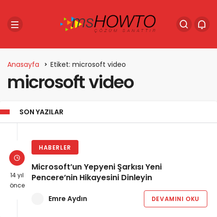
Anasayfa
Etiket: microsoft video
microsoft video
SON YAZILAR
HABERLER
Microsoft’un Yepyeni Şarkısı Yeni
14 yıl
Pencere’nin Hikayesini Dinleyin
önce
Emre Aydın
DEVAMINI OKU