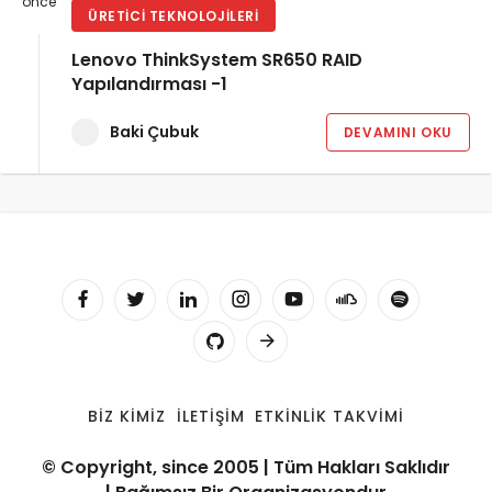
önce
ÜRETICI TEKNOLOJILERI
Lenovo ThinkSystem SR650 RAID
Yapılandırması -1
Baki Çubuk
DEVAMINI OKU
BIZ KIMIZ
İLETIŞIM
ETKINLIK TAKVIMI
© Copyright, since 2005 | Tüm Hakları Saklıdır