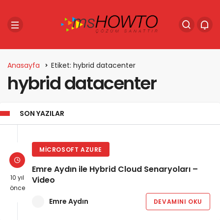
Anasayfa
Etiket: hybrid datacenter
hybrid datacenter
SON YAZILAR
MICROSOFT AZURE
Emre Aydın ile Hybrid Cloud Senaryoları –
10 yıl
Video
önce
Emre Aydın
DEVAMINI OKU