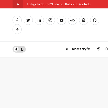
Fortigate SSL-VPN İstemci Bütünlük Kontrolü
Fortigate PBR Nedir ve Nasıl Yapılandırılır
Anasayfa
Tü