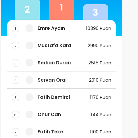
1
2
3
Emre Aydın
10390 Puan
1
Mustafa Kara
2990 Puan
2
Serkan Duran
2515 Puan
3
Servan Oral
2010 Puan
4
Fatih Demirci
1170 Puan
5
Onur Can
1144 Puan
6
Fatih Teke
1100 Puan
7