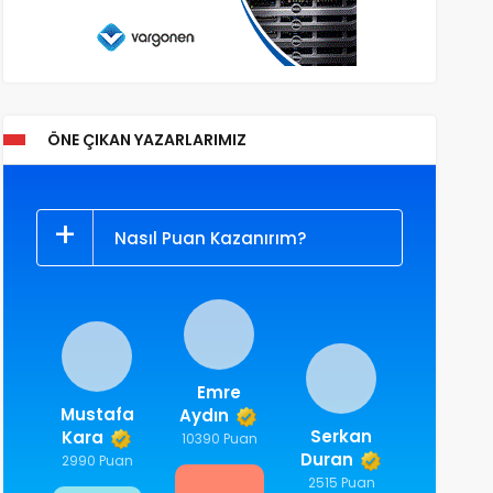
ÖNE ÇIKAN YAZARLARIMIZ
Nasıl Puan Kazanırım?
Emre
Mustafa
Aydın
Serkan
Kara
10390 Puan
Duran
2990 Puan
2515 Puan