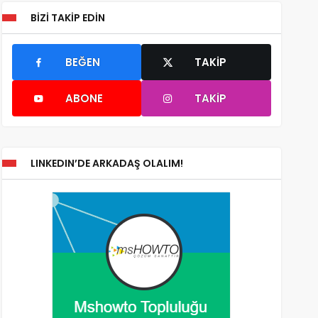
BIZI TAKIP EDIN
BEĞEN
TAKIP
ABONE
TAKIP
LINKEDIN’DE ARKADAŞ OLALIM!