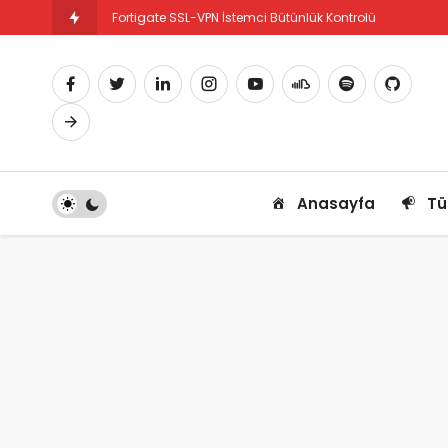
Fortigate SSL-VPN İstemci Bütünlük Kontrolü
Fortigate PBR Nedir ve Nasıl Yapılandırılır
Anasayfa
Tü