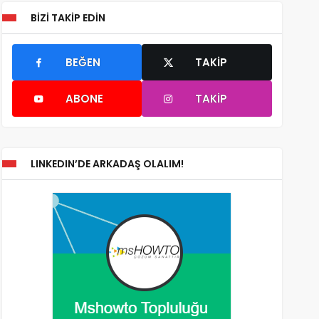
BIZI TAKIP EDIN
BEĞEN
TAKIP
ABONE
TAKIP
LINKEDIN’DE ARKADAŞ OLALIM!