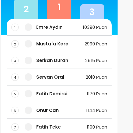
1
2
3
Emre Aydın
10390 Puan
1
Mustafa Kara
2990 Puan
2
Serkan Duran
2515 Puan
3
Servan Oral
2010 Puan
4
Fatih Demirci
1170 Puan
5
Onur Can
1144 Puan
6
Fatih Teke
1100 Puan
7