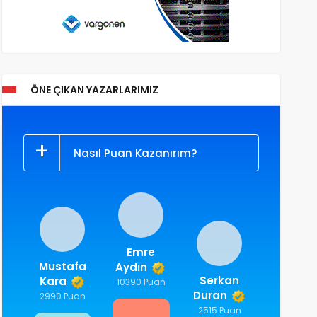
ÖNE ÇIKAN YAZARLARIMIZ
Nasıl Puan Kazanırım?
Emre
Mustafa
Aydın
Serkan
Kara
10390 Puan
Duran
2990 Puan
2515 Puan