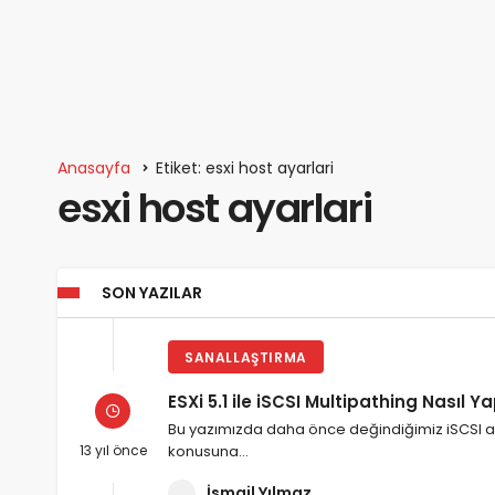
Anasayfa
Etiket: esxi host ayarlari
esxi host ayarlari
SON YAZILAR
SANALLAŞTIRMA
ESXi 5.1 ile iSCSI Multipathing Nasıl Yap
Bu yazımızda daha önce değindiğimiz iSCSI aya
13 yıl önce
konusuna…
İsmail Yılmaz