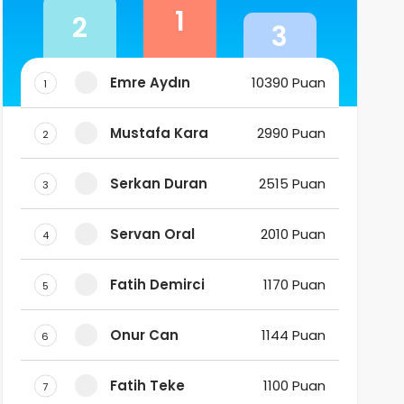
1
2
3
Emre Aydın
10390 Puan
1
Mustafa Kara
2990 Puan
2
Serkan Duran
2515 Puan
3
Servan Oral
2010 Puan
4
Fatih Demirci
1170 Puan
5
Onur Can
1144 Puan
6
Fatih Teke
1100 Puan
7