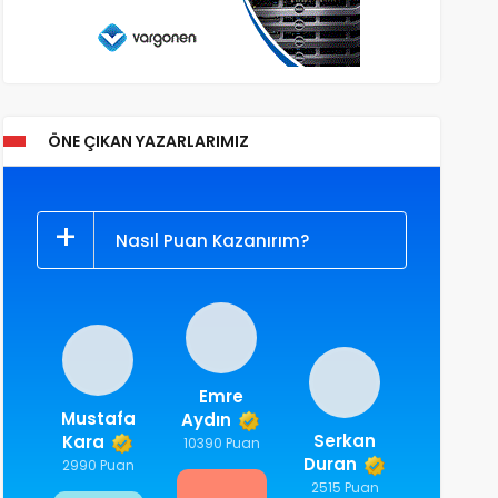
ÖNE ÇIKAN YAZARLARIMIZ
Nasıl Puan Kazanırım?
Emre
Mustafa
Aydın
Serkan
Kara
10390 Puan
Duran
2990 Puan
2515 Puan