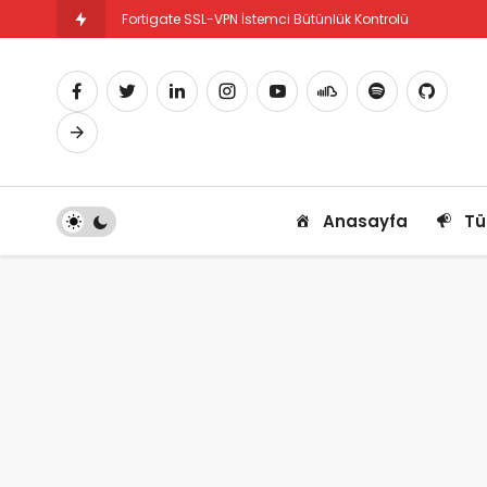
Fortigate SSL-VPN İstemci Bütünlük Kontrolü
Fortigate PBR Nedir ve Nasıl Yapılandırılır
Anasayfa
Tü