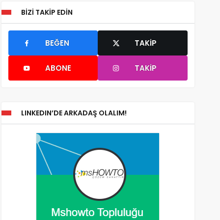
BIZI TAKIP EDIN
BEĞEN
TAKIP
ABONE
TAKIP
LINKEDIN’DE ARKADAŞ OLALIM!