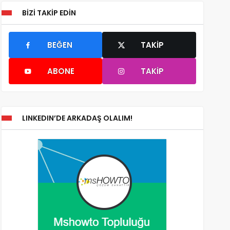
BIZI TAKIP EDIN
BEĞEN
TAKIP
ABONE
TAKIP
LINKEDIN’DE ARKADAŞ OLALIM!