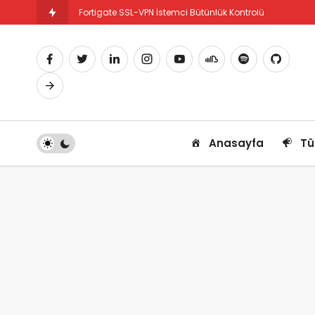
Fortigate SSL-VPN İstemci Bütünlük Kontrolü
Fortigate PBR Nedir ve Nasıl Yapılandırılır
Anasayfa
Tü