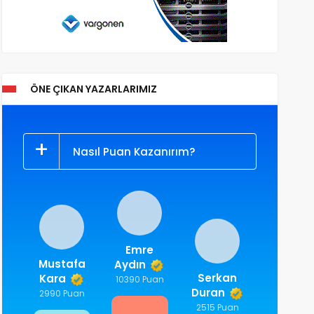
ÖNE ÇIKAN YAZARLARIMIZ
Nasıl Puan Kazanırım?
Emre
Mustafa
Aydın
Serkan
Kara
10390 Puan
Duran
2990 Puan
2515 Puan