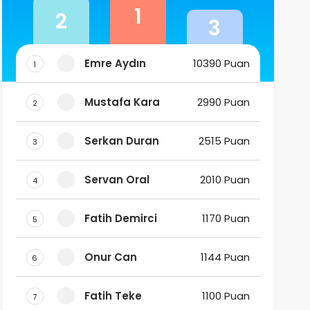
1
2
3
Emre Aydın
10390 Puan
1
Mustafa Kara
2990 Puan
2
Serkan Duran
2515 Puan
3
Servan Oral
2010 Puan
4
Fatih Demirci
1170 Puan
5
Onur Can
1144 Puan
6
Fatih Teke
1100 Puan
7