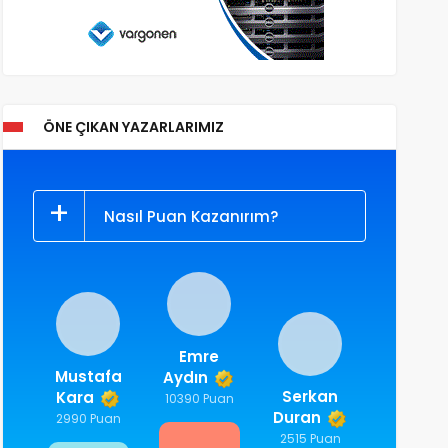
ÖNE ÇIKAN YAZARLARIMIZ
Nasıl Puan Kazanırım?
Emre
Mustafa
Aydın
Serkan
Kara
10390 Puan
Duran
2990 Puan
2515 Puan