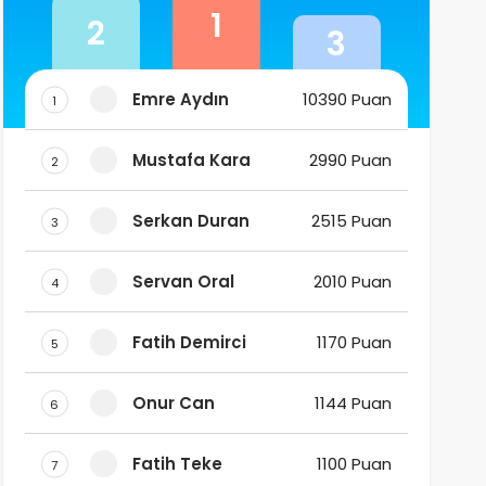
1
2
3
Emre Aydın
10390 Puan
1
Mustafa Kara
2990 Puan
2
Serkan Duran
2515 Puan
3
Servan Oral
2010 Puan
4
Fatih Demirci
1170 Puan
5
Onur Can
1144 Puan
6
Fatih Teke
1100 Puan
7