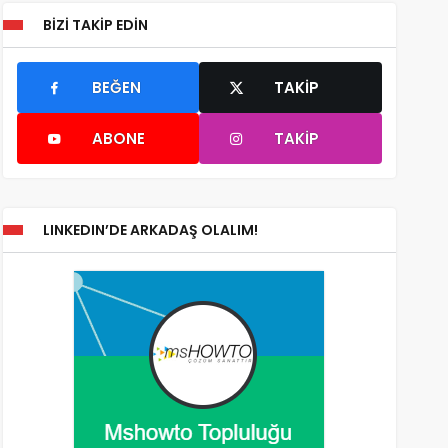
BIZI TAKIP EDIN
BEĞEN
TAKIP
ABONE
TAKIP
LINKEDIN’DE ARKADAŞ OLALIM!