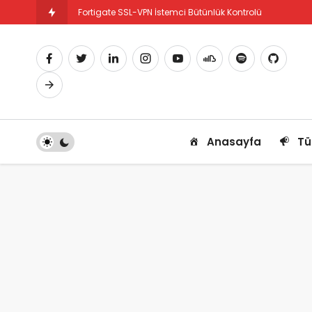
Fortigate SSL-VPN İstemci Bütünlük Kontrolü
Fortigate PBR Nedir ve Nasıl Yapılandırılır
Anasayfa
Tü