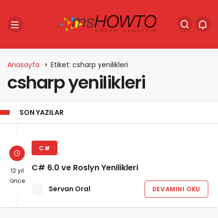
Anasayfa
Etiket: csharp yenilikleri
csharp yenilikleri
SON YAZILAR
C#
C# 6.0 ve Roslyn Yenilikleri
12 yıl
önce
Servan Oral
DEVAMINI OKU