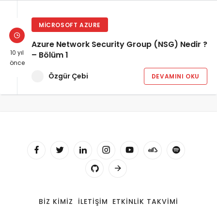
MICROSOFT AZURE
Azure Network Security Group (NSG) Nedir ?
10 yıl
– Bölüm 1
önce
Özgür Çebi
DEVAMINI OKU
BIZ KIMIZ
İLETIŞIM
ETKINLIK TAKVIMI