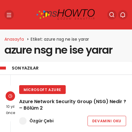
Anasayfa
Etiket: azure nsg ne ise yarar
azure nsg ne ise yarar
SON YAZILAR
MICROSOFT AZURE
Azure Network Security Group (NSG) Nedir ?
10 yıl
– Bölüm 2
önce
Özgür Çebi
DEVAMINI OKU