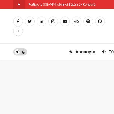
Fortigate SSL-VPN İstemci Bütünlük Kontrolü
Fortigate PBR Nedir ve Nasıl Yapılandırılır
Anasayfa
Tü