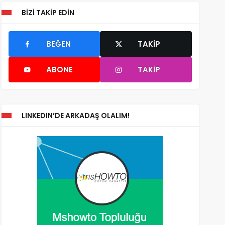
BIZI TAKIP EDIN
BEĞEN
TAKIP
ABONE
TAKIP
LINKEDIN’DE ARKADAŞ OLALIM!