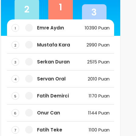
1
2
3
Emre Aydın
10390 Puan
1
Mustafa Kara
2990 Puan
2
Serkan Duran
2515 Puan
3
Servan Oral
2010 Puan
4
Fatih Demirci
1170 Puan
5
Onur Can
1144 Puan
6
Fatih Teke
1100 Puan
7