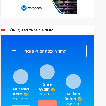
ÖNE ÇIKAN YAZARLARIMIZ
Nasıl Puan Kazanırım?
Emre
Mustafa
Aydın
Serkan
Kara
10390 Puan
Duran
2990 Puan
2515 Puan