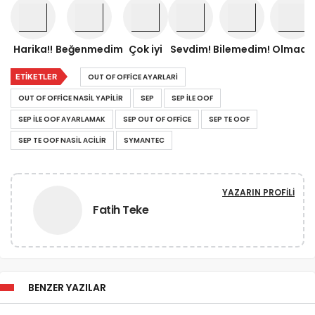
Harika!!
Beğenmedim
Çok iyi
Sevdim!
Bilemedim!
Olmadı!
ETIKETLER
OUT OF OFFICE AYARLARI
OUT OF OFFICE NASIL YAPILIR
SEP
SEP ILE OOF
SEP ILE OOF AYARLAMAK
SEP OUT OF OFFICE
SEP TE OOF
SEP TE OOF NASIL ACILIR
SYMANTEC
YAZARIN PROFILI
Fatih Teke
BENZER YAZILAR