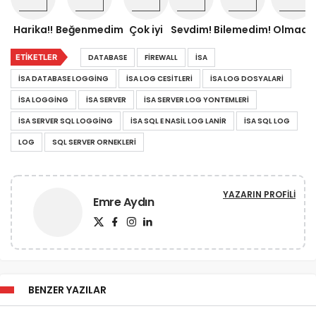
Harika!!
Beğenmedim
Çok iyi
Sevdim!
Bilemedim!
Olmadı!
ETIKETLER
DATABASE
FIREWALL
ISA
ISA DATABASE LOGGING
ISA LOG CESITLERI
ISA LOG DOSYALARI
ISA LOGGING
ISA SERVER
ISA SERVER LOG YONTEMLERI
ISA SERVER SQL LOGGING
ISA SQL E NASIL LOG LANIR
ISA SQL LOG
LOG
SQL SERVER ORNEKLERI
YAZARIN PROFILI
Emre Aydın
BENZER YAZILAR