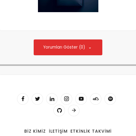
Yorumları Göster (0)
BIZ KIMIZ
İLETIŞIM
ETKINLIK TAKVIMI