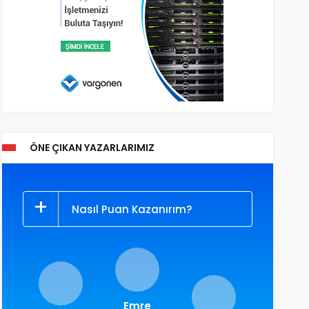
ÖNE ÇIKAN YAZARLARIMIZ
Nasıl Puan Kazanırım?
Emre