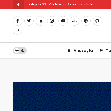
Fortigate SSL-VPN İstemci Bütünlük Kontrolü
Fortigate PBR Nedir ve Nasıl Yapılandırılır
Anasayfa
Tü