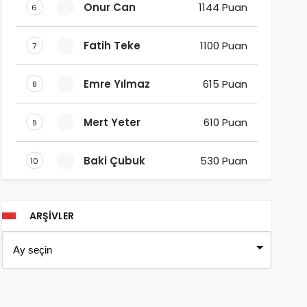
Onur Can
1144 Puan
6
Fatih Teke
1100 Puan
7
Emre Yılmaz
615 Puan
8
Mert Yeter
610 Puan
9
Baki Çubuk
530 Puan
10
ARŞIVLER