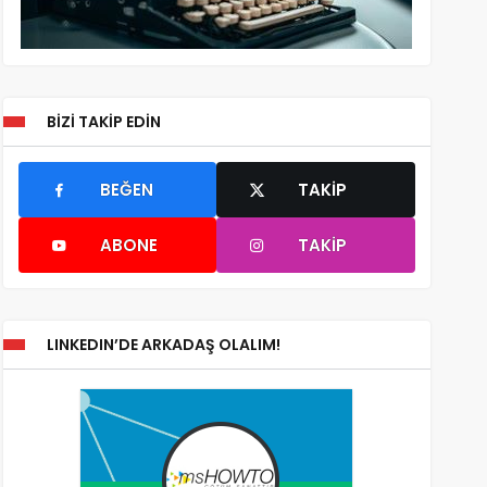
BIZI TAKIP EDIN
BEĞEN
TAKIP
ABONE
TAKIP
LINKEDIN’DE ARKADAŞ OLALIM!