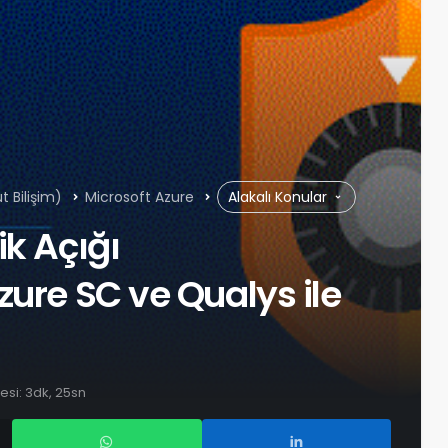
t Bilişim)
Microsoft Azure
Alakalı Konular
ik Açığı
zure SC ve Qualys ile
si: 3dk, 25sn