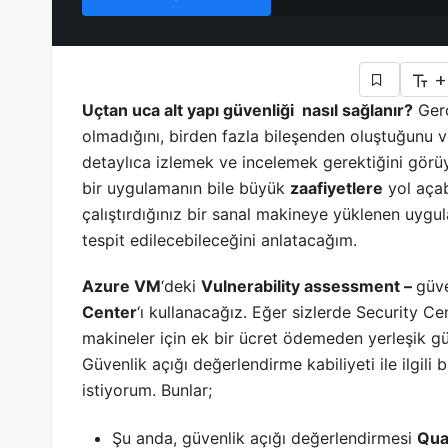
+
Uçtan uca alt yapı güvenliği nasıl sağlanır?
Gerç
olmadığını, birden fazla bileşenden oluştuğunu v
detaylıca izlemek ve incelemek gerektiğini gör
bir uygulamanın bile büyük
zaafiyetlere
yol açab
çalıştırdığınız bir sanal makineye yüklenen uygu
tespit edilecebileceğini anlatacağım.
Azure VM
‘deki
Vulnerability assessment –
güve
Center
‘ı kullanacağız. Eğer sizlerde Security C
makineler için ek bir ücret ödemeden yerleşik güv
Güvenlik açığı değerlendirme kabiliyeti ile ilgili
istiyorum. Bunlar;
Şu anda, güvenlik açığı değerlendirmesi
Qua