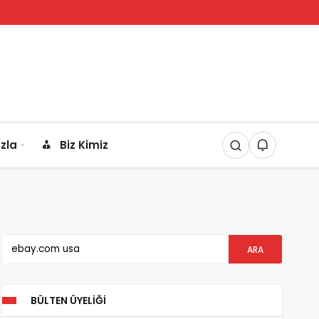
zla
Biz Kimiz
BÜLTEN ÜYELIĞI