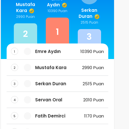
Mustafa
Aydın
Serkan
Kara
10390 Puan
Duran
2990 Puan
2515 Puan
1
2
3
Emre Aydın
10390 Puan
1
Mustafa Kara
2990 Puan
2
Serkan Duran
2515 Puan
3
Servan Oral
2010 Puan
4
Fatih Demirci
1170 Puan
5