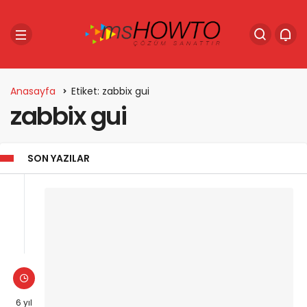
Anasayfa
Etiket: zabbix gui
zabbix gui
SON YAZILAR
6 yıl