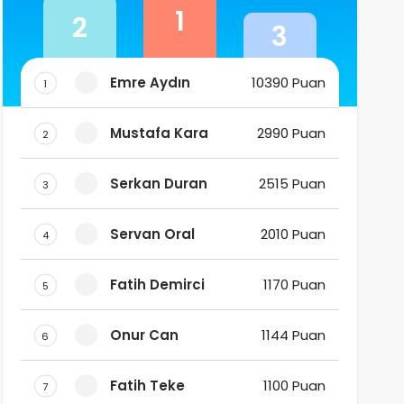
1
2
3
Emre Aydın
10390 Puan
1
Mustafa Kara
2990 Puan
2
Serkan Duran
2515 Puan
3
Servan Oral
2010 Puan
4
Fatih Demirci
1170 Puan
5
Onur Can
1144 Puan
6
Fatih Teke
1100 Puan
7