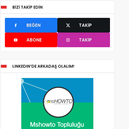
BIZI TAKIP EDIN
BEĞEN
TAKIP
ABONE
TAKIP
LINKEDIN’DE ARKADAŞ OLALIM!