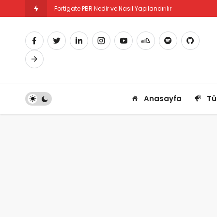
Fortigate PBR Nedir ve Nasıl Yapılandırılır
Fortigate SSL-VPN İstemci Bütünlük Kontrolü
Anasayfa
Tü