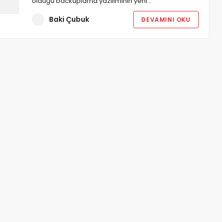
olduğu backuplama yazılımının yeni…
Baki Çubuk
DEVAMINI OKU