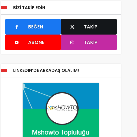
BIZI TAKIP EDIN
BEĞEN
TAKIP
ABONE
TAKIP
LINKEDIN’DE ARKADAŞ OLALIM!