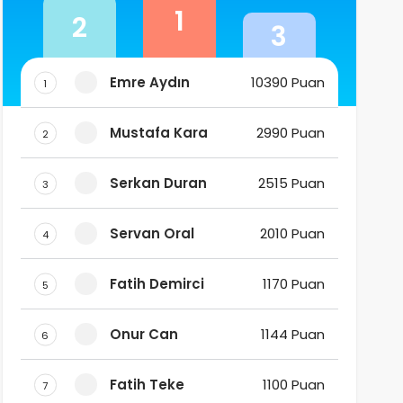
1
2
3
Emre Aydın
10390 Puan
1
Mustafa Kara
2990 Puan
2
Serkan Duran
2515 Puan
3
Servan Oral
2010 Puan
4
Fatih Demirci
1170 Puan
5
Onur Can
1144 Puan
6
Fatih Teke
1100 Puan
7