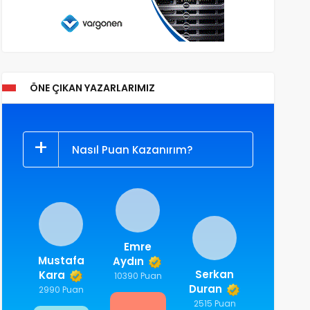
ÖNE ÇIKAN YAZARLARIMIZ
Nasıl Puan Kazanırım?
Emre
Mustafa
Aydın
Serkan
Kara
10390 Puan
Duran
2990 Puan
2515 Puan