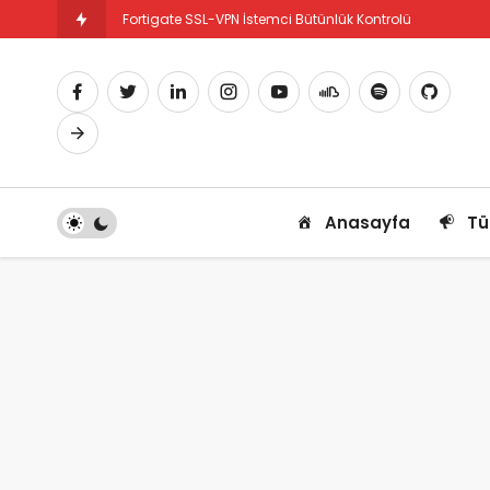
Fortigate SSL-VPN İstemci Bütünlük Kontrolü
Fortigate PBR Nedir ve Nasıl Yapılandırılır
Anasayfa
Tü