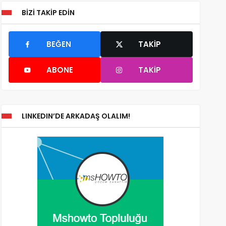
BIZI TAKIP EDIN
BEĞEN
TAKIP
ABONE
TAKIP
LINKEDIN’DE ARKADAŞ OLALIM!