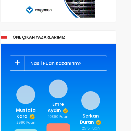
ÖNE ÇIKAN YAZARLARIMIZ
Nasıl Puan Kazanırım?
Emre
Mustafa
Aydın
Serkan
Kara
10390 Puan
Duran
2990 Puan
2515 Puan