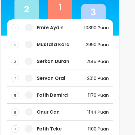
1
2
3
Emre Aydın
10390 Puan
1
Mustafa Kara
2990 Puan
2
Serkan Duran
2515 Puan
3
Servan Oral
2010 Puan
4
Fatih Demirci
1170 Puan
5
Onur Can
1144 Puan
6
Fatih Teke
1100 Puan
7