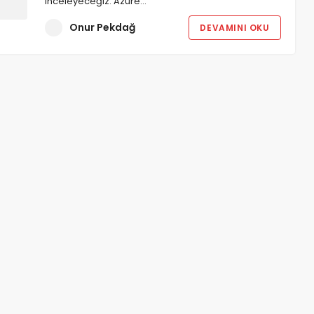
inceleyeceğiz. Azure…
Onur Pekdağ
DEVAMINI OKU