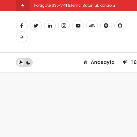
Fortigate SSL-VPN İstemci Bütünlük Kontrolü
Fortigate PBR Nedir ve Nasıl Yapılandırılır
Anasayfa
Tü